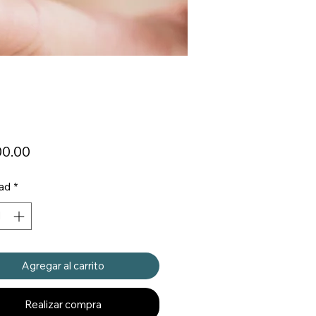
Precio
00.00
ad
*
Agregar al carrito
Realizar compra