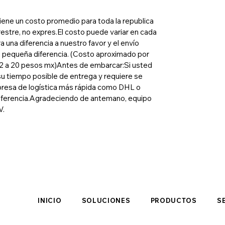
 tiene un costo promedio para toda la republica
restre, no expres.El costo puede variar en cada
ra una diferencia a nuestro favor y el envío
sa pequeña diferencia. (Costo aproximado por
e 12 a 20 pesos mx)Antes de embarcar:Si usted
su tiempo posible de entrega y requiere se
presa de logística más rápida como DHL o
diferencia.Agradeciendo de antemano, equipo
V.
INICIO
SOLUCIONES
PRODUCTOS
S