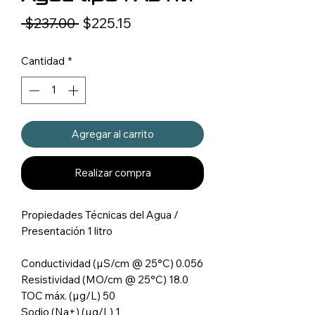
Precio
Precio
 $237.00 
$225.15
de
Cantidad
*
oferta
Agregar al carrito
Realizar compra
Propiedades Técnicas del Agua /
Presentación 1 litro
Conductividad (µS/cm @ 25°C) 0.056
Resistividad (MO/cm @ 25°C) 18.0
TOC máx. (µg/L) 50
Sodio (Na+) (µg/L) 1