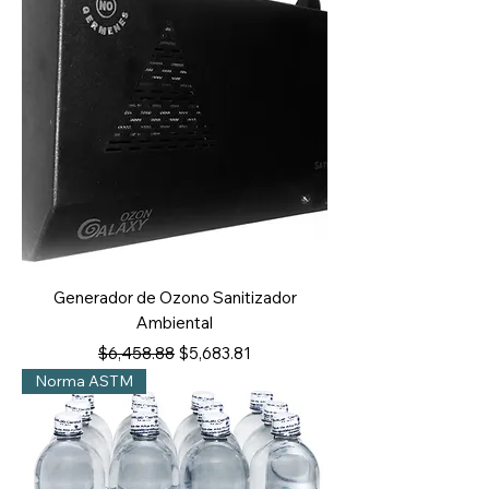
Generador de Ozono Sanitizador
Ambiental
Precio
Precio de oferta
$6,458.88
$5,683.81
Norma ASTM