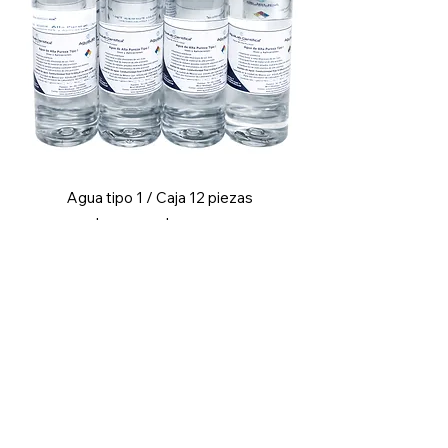
Agua tipo 1 / Caja 12 piezas
Precio
Precio de oferta
$4,211.90
$3,917.07