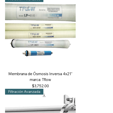
Membrana de Ósmosis Inversa 4x21"
marca: Tflow
Precio
$3,752.00
Filtración Avanzada