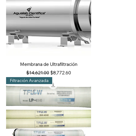
Membrana de Ultrafiltración
Precio
Precio de oferta
$14,621.00
$8,772.60
Filtración Avanzada