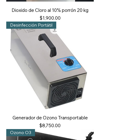
Dioxido de Cloro al 10% porrón 20 kg
Precio
$1,900.00
Desinfección Portátil
Generador de Ozono Transportable
Precio
$8,750.00
Ozono O3