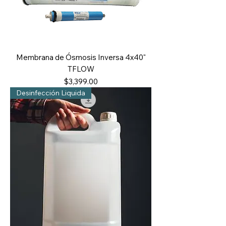
Membrana de Ósmosis Inversa 4x40"
TFLOW
Precio
$3,399.00
Desinfección Liquida